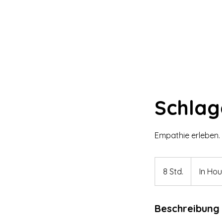
Schlag
Empathie erleben. 
8 Std.
8
In Ho
S
t
Beschreibung
d
.