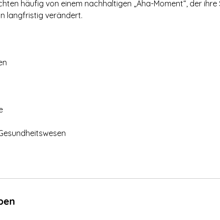
chten häufig von einem nachhaltigen „Aha-Moment“, der ihre 
n langfristig verändert.
en
e
 Gesundheitswesen
ben