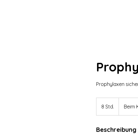
Prophy
Prophylaxen siche
8 Std.
8
Beim 
S
t
Beschreibung
d
.