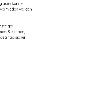
hylaxen können
d vermieden werden
nsteiger
n. Sie lernen,
gealltag sicher