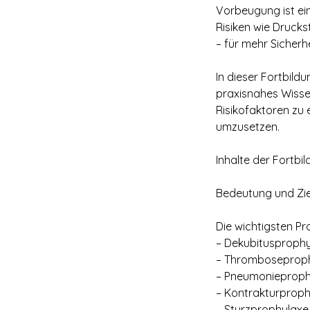
Vorbeugung ist ei
Risiken wie Druck
– für mehr Sicherh
In dieser Fortbild
praxisnahes Wisse
Risikofaktoren zu 
umzusetzen.
Inhalte der Fortbil
Bedeutung und Zie
Die wichtigsten Pr
– Dekubitusproph
– Thromboseprop
– Pneumonieproph
– Kontrakturproph
– Sturzprophylaxe