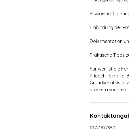
Risikoeinschätzu
Einbindung der Pro
Dokumentation und
Praktische Tipps 
Für wen ist die Fo
Pflegehilfskräfte, 
Grundkenntnisse v
stärken möchten.
Kontaktanga
01741877357