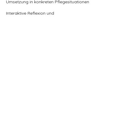
Umsetzung in konkreten Pflegesituationen
Interaktive Reflexion und
Erfahrungsaustausch
Zielgruppe:
Pflegekräfte die ihr Wissen zur
Anwendung des Strukturmodells (SIS)
auffrischen, vertiefen oder systematisch
erweitern möchten.
Kontaktangaben
01741877357
info@kpu-magdeburg.de
Jutta-Balk-Straße 8, Magdeburg-Buckau,
Germany