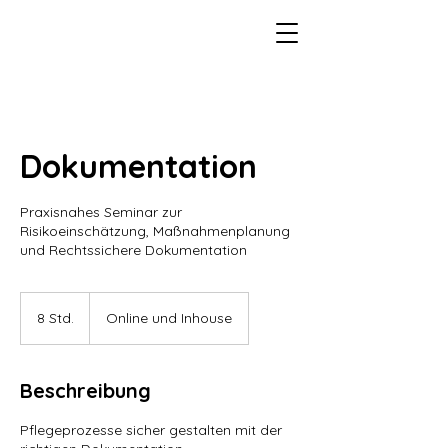
Dokumentation
Praxisnahes Seminar zur
Risikoeinschätzung, Maßnahmenplanung
und Rechtssichere Dokumentation
8 Std.
8
Online und Inhouse
S
t
d
Beschreibung
.
Pflegeprozesse sicher gestalten mit der