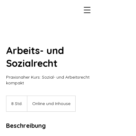
Arbeits- und
Sozialrecht
Praxisnaher Kurs: Sozial- und Arbeitsrecht
kompakt
8 Std.
8
Online und Inhouse
S
t
d
Beschreibung
.