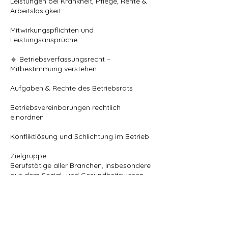
Leistungen bei Krankheit, Pflege, Rente &
Arbeitslosigkeit
Mitwirkungspflichten und
Leistungsansprüche
🔹 Betriebsverfassungsrecht –
Mitbestimmung verstehen
Aufgaben & Rechte des Betriebsrats
Betriebsvereinbarungen rechtlich
einordnen
Konfliktlösung und Schlichtung im Betrieb
Zielgruppe:
Berufstätige aller Branchen, insbesondere
aus dem Sozial- und Gesundheitswesen,
die fundiertes Rechtswissen für den
Berufsalltag benötigen oder sich
weiterentwickeln möchten.