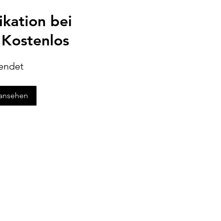
kation bei
Kostenlos
endet
 ansehen