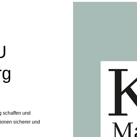
U
rg
g schaffen und
ionen sicherer und